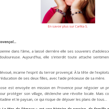
En savoir plus sur Carlita S.
provençal…
ienne dans l’âme, a laissé derrière elle ses souvenirs d’adoles
loureuse. Aujourd’hui, elle s’interdit toute attache sentiment
voué, incarne l’esprit du terroir provençal. À la tête de l’exploit
t l’éducation de ses deux filles, avec l’aide précieuse de sa mère.
 Rose est envoyée en mission en Provence pour négocier un pr
our protéger son village, déclenche une révolte locale. Mais c
citadine et le paysan, ce qui risque de déjouer les plans de tous…
« Le Mas de l’Amour » est une histoire de passion, de famille 