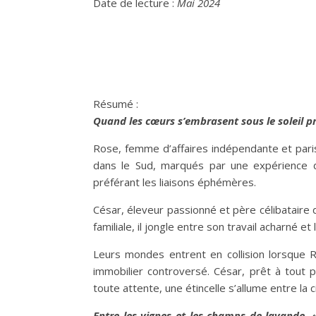
Date de lecture :
Mai 2024
Résumé :
Quand les cœurs s’embrasent sous le soleil 
Rose, femme d’affaires indépendante et paris
dans le Sud, marqués par une expérience dou
préférant les liaisons éphémères.
César, éleveur passionné et père célibataire dé
familiale, il jongle entre son travail acharné e
Leurs mondes entrent en collision lorsque
immobilier controversé. César, prêt à tout p
toute attente, une étincelle s’allume entre la 
Entre les vignes et les champs de lavande, 