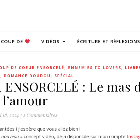
COUP DE
VIDÉOS
ÉCRITURE ET RÉFLEXIONS
,
,
OUP DE COEUR ENSORCELÉ
ENNEMIES TO LOVERS
LIVRE
,
,
E
ROMANCE DOUDOU
SPÉCIAL
 ENSORCELÉ : Le mas 
l’amour
 18, 2024
/
2 Commentaires
ntées ! J’espère que vous allez bien !
« nouveau »
concept vidéo, déjà disponible sur mon compte
Insta