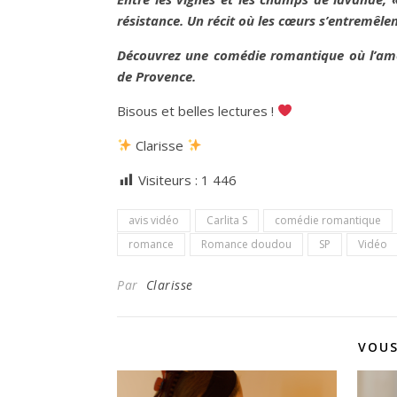
résistance. Un récit où les cœurs s’entremêlen
Découvrez une comédie romantique où l’amour
de Provence.
Bisous et belles lectures !
Clarisse
Visiteurs :
1 446
avis vidéo
Carlita S
comédie romantique
romance
Romance doudou
SP
Vidéo
Par
Clarisse
VOUS