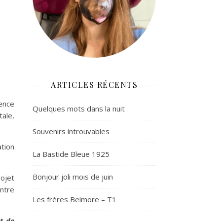
ARTICLES RÉCENTS
cence
Quelques mots dans la nuit
ale,
Souvenirs introuvables
ation
La Bastide Bleue 1925
Bonjour joli mois de juin
ojet
ontre
Les frères Belmore – T1
et de