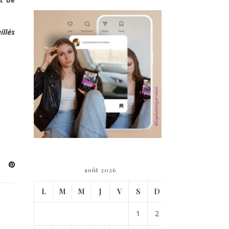
llés
août 2026
L
M
M
J
V
S
D
1
2