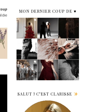
coup
MON DERNIER COUP DE ♥️
édie
SALUT ! C’EST CLARISSE