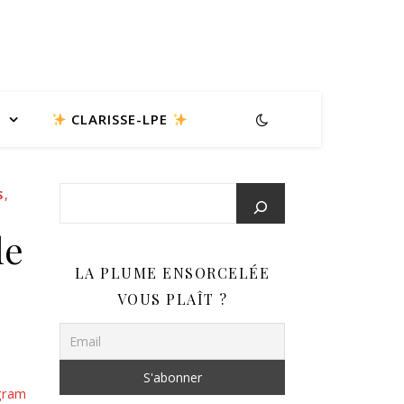
CLARISSE-LPE
,
S
de
LA PLUME ENSORCELÉE
VOUS PLAÎT ?
gram