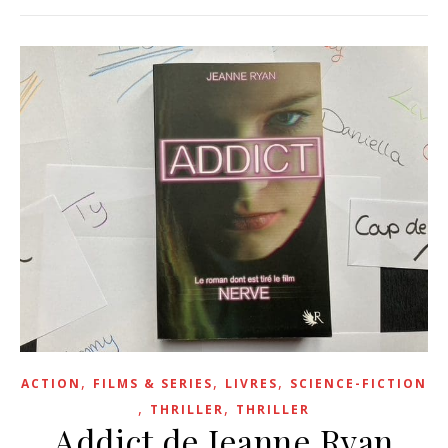
,
,
,
ACTION
FILMS & SERIES
LIVRES
SCIENCE-FICTION
,
,
THRILLER
THRILLER
Addict de Jeanne Ryan