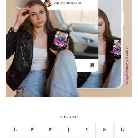
août 2026
L
M
M
J
V
S
D