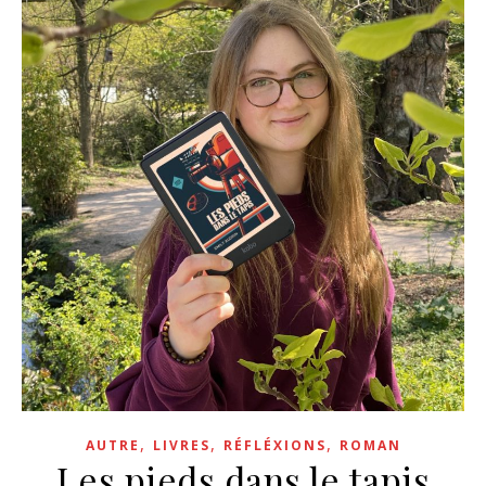
,
,
,
AUTRE
LIVRES
RÉFLÉXIONS
ROMAN
Les pieds dans le tapis