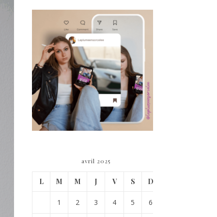
avril 2025
L
M
M
J
V
S
D
1
2
3
4
5
6