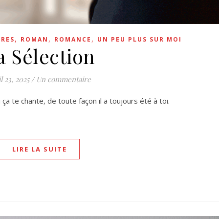
,
,
,
VRES
ROMAN
ROMANCE
UN PEU PLUS SUR MOI
a Sélection
l 23, 2025
/
Un commentaire
i ça te chante, de toute façon il a toujours été à toi.
LIRE LA SUITE