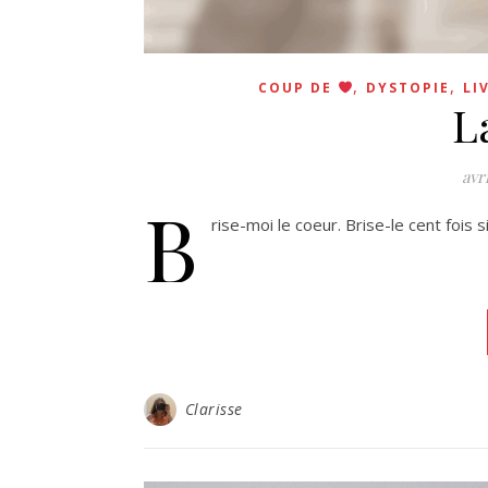
,
,
COUP DE
DYSTOPIE
LI
L
avri
B
rise-moi le coeur. Brise-le cent fois s
Clarisse