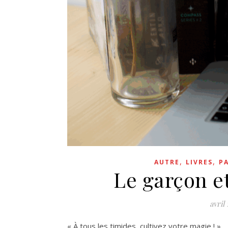
,
,
AUTRE
LIVRES
P
Le garçon et
avril 
« À tous les timides, cultivez votre magie ! »