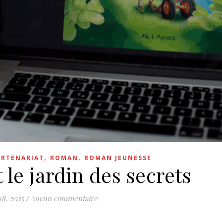
,
,
ARTENARIAT
ROMAN
ROMAN JEUNESSE
 le jardin des secrets
18, 2025
/
Aucun commentaire