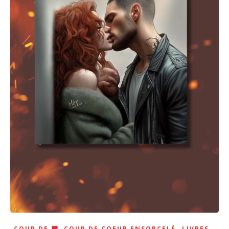
,
,
,
COUP DE
COUP DE COEUR ENSORCELÉ
LIVRES