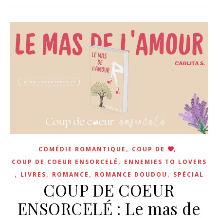
,
,
COMÉDIE ROMANTIQUE
COUP DE
,
COUP DE COEUR ENSORCELÉ
ENNEMIES TO LOVERS
,
,
,
,
LIVRES
ROMANCE
ROMANCE DOUDOU
SPÉCIAL
COUP DE COEUR
ENSORCELÉ : Le mas de