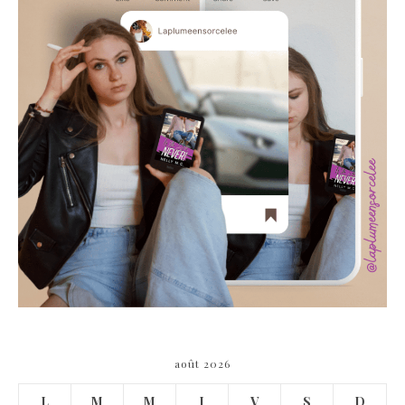
août 2026
L
M
M
J
V
S
D