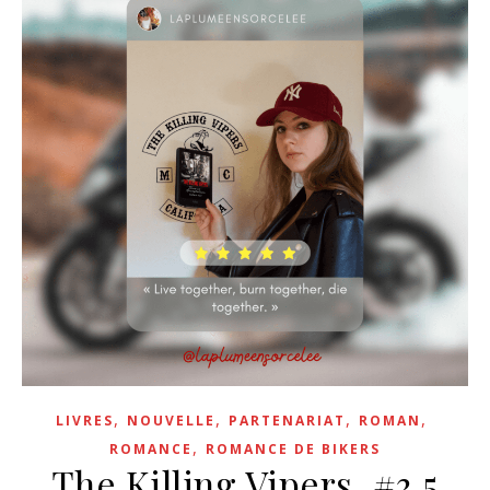
,
,
,
,
LIVRES
NOUVELLE
PARTENARIAT
ROMAN
,
ROMANCE
ROMANCE DE BIKERS
The Killing Vipers, #3,5