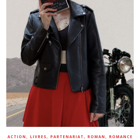
,
,
,
,
ACTION
LIVRES
PARTENARIAT
ROMAN
ROMANCE