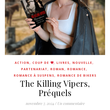
,
,
,
,
ACTION
COUP DE
LIVRES
NOUVELLE
,
,
,
PARTENARIAT
ROMAN
ROMANCE
,
ROMANCE À SUSPENS
ROMANCE DE BIKERS
The Killing Vipers,
Préquels
novembre 7, 2024
/
Un commentaire