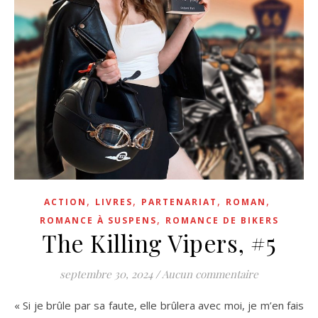
,
,
,
,
ACTION
LIVRES
PARTENARIAT
ROMAN
,
ROMANCE À SUSPENS
ROMANCE DE BIKERS
The Killing Vipers, #5
septembre 30, 2024
/
Aucun commentaire
« Si je brûle par sa faute, elle brûlera avec moi, je m’en fais