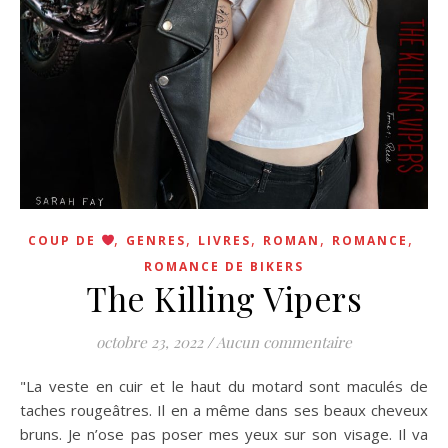
,
,
,
,
,
COUP DE
GENRES
LIVRES
ROMAN
ROMANCE
ROMANCE DE BIKERS
The Killing Vipers
octobre 23, 2022
/
Aucun commentaire
"La veste en cuir et le haut du motard sont maculés de
taches rougeâtres. Il en a même dans ses beaux cheveux
bruns. Je n’ose pas poser mes yeux sur son visage. Il va