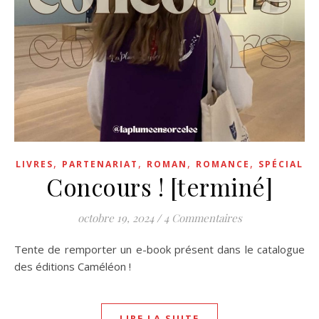
,
,
,
,
LIVRES
PARTENARIAT
ROMAN
ROMANCE
SPÉCIAL
Concours ! [terminé]
octobre 19, 2024
/
4 Commentaires
Tente de remporter un e-book présent dans le catalogue
des éditions Caméléon !
LIRE LA SUITE