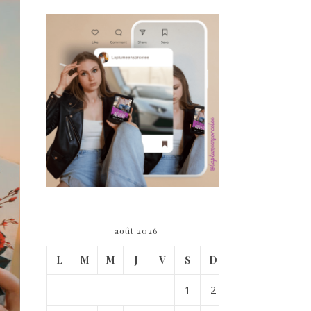
août 2026
L
M
M
J
V
S
D
1
2