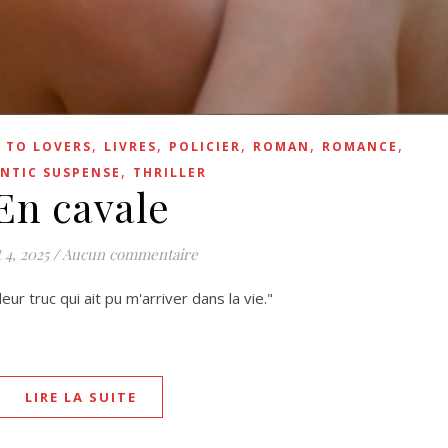
,
,
,
,
,
 TO LOVERS
LIVRES
POLICIER
ROMAN
ROMANCE
,
NTIC SUSPENSE
THRILLER
En cavale
t 4, 2025
/
Aucun commentaire
ur truc qui ait pu m'arriver dans la vie."
LIRE LA SUITE