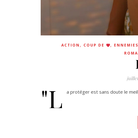
,
,
ACTION
COUP DE
ENNEMIES
ROMA
juille
"L
a protéger est sans doute le meille