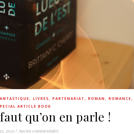
,
,
,
,
FANTASTIQUE
LIVRES
PARTENARIAT
ROMAN
ROMANCE
PECIAL ARTICLE BOOK
 faut qu’on en parle !
11, 2025
/
Aucun commentaire