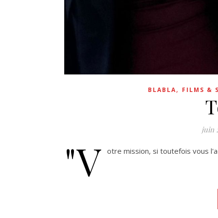
,
BLABLA
FILMS & 
T
juin 
"V
otre mission, si toutefois vous l