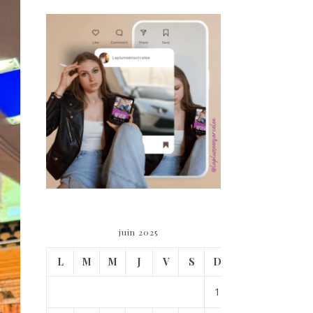
juin 2025
L
M
M
J
V
S
D
1