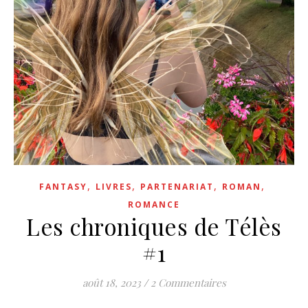
,
,
,
,
FANTASY
LIVRES
PARTENARIAT
ROMAN
ROMANCE
Les chroniques de Télès
#1
août 18, 2023
/
2 Commentaires