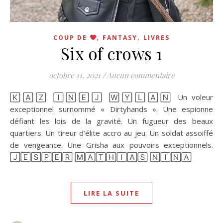
,
,
COUP DE
FANTASY
LIVRES
Six of crows 1
octobre 11, 2021
/
Aucun commentaire
🄺🄰🅉 🄸🄽🄴🄹 🅆🅈🄻🄰🄽 Un voleur
exceptionnel surnommé « Dirtyhands ». Une espionne
défiant les lois de la gravité. Un fugueur des beaux
quartiers. Un tireur d’élite accro au jeu. Un soldat assoiffé
de vengeance. Une Grisha aux pouvoirs exceptionnels.
🄹🄴🅂🄿🄴🅁 🄼🄰🅃🄷🄸🄰🅂 🄽🄸🄽🄰
LIRE LA SUITE