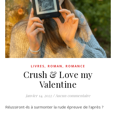
,
,
LIVRES
ROMAN
ROMANCE
Crush & Love my
Valentine
janvier 14, 2022
/
Aucun commentaire
Réussiront-ils à surmonter la rude épreuve de l'après ?