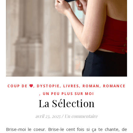
,
,
,
,
COUP DE
DYSTOPIE
LIVRES
ROMAN
ROMANCE
,
UN PEU PLUS SUR MOI
La Sélection
avril 23, 2025
/
Un commentaire
Brise-moi le coeur. Brise-le cent fois si ça te chante, de