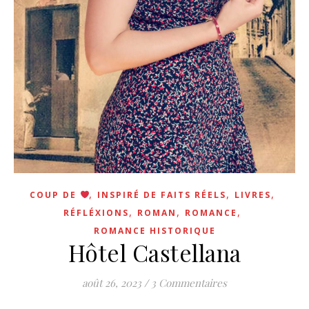
,
,
,
COUP DE
INSPIRÉ DE FAITS RÉELS
LIVRES
,
,
,
RÉFLÉXIONS
ROMAN
ROMANCE
ROMANCE HISTORIQUE
Hôtel Castellana
août 26, 2023
/
3 Commentaires