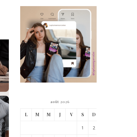
août 2026
L
M
M
J
V
S
D
1
2