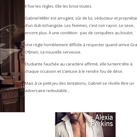
Il fixe les règles. Elle les brise toutes.
Gabriel Miller est arrogant, sûr de lui, séducteur et propriéta
d’un club échangiste. Les femmes, c’est son rayon. Le sexe,
encore plus. À une condition : pas de conquêtes au boulot.
Une règle horriblement difficile à respecter quand arrive Gr
O’Brien, sa nouvelle serveuse.
Étudiante fauchée au caractère affirmé, elle lui tient tête à
chaque occasion et s’amuse à le rendre fou de désir.
Mais à ce petit jeu des tentations, Gabriel se révèle être un
adversaire redoutable…