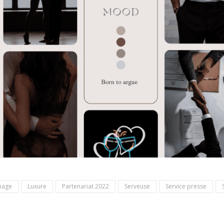
inage
Luxure
Partenariat 2022
Serveuse
Service presse