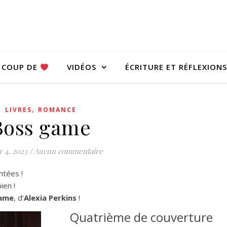
COUP DE
VIDÉOS
ÉCRITURE ET RÉFLEXIONS
,
LIVRES
ROMANCE
Boss game
r 4, 2023
/
Aucun commentaire
ntées !
ien !
ame
, d’
Alexia Perkins
!
Quatrième de couverture