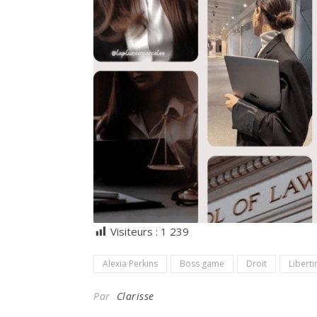
Visiteurs :
1 239
Alexia Perkins
Boss game
Droit
Libert
Par
Clarisse