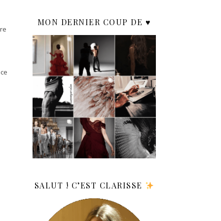
MON DERNIER COUP DE ♥️
ire
ace
SALUT ! C’EST CLARISSE