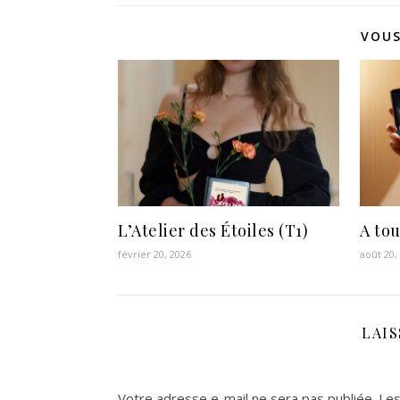
VOUS
L’Atelier des Étoiles (T1)
A tou
février 20, 2026
août 20,
LAI
Votre adresse e-mail ne sera pas publiée.
Les