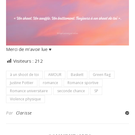
Merci de m’avoir lue ♥️
Visiteurs :
212
à un shoot de toi
AMOUR
Baskett
Green flag
Justine Pottier
romance
Romance sportive
Romance universitaire
seconde chance
SP
Violence physique
Par
Clarisse