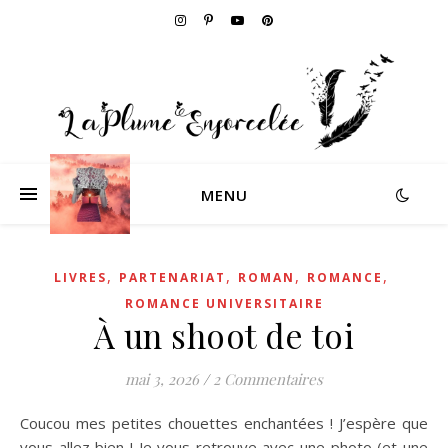
MENU
,
,
,
,
LIVRES
PARTENARIAT
ROMAN
ROMANCE
ROMANCE UNIVERSITAIRE
À un shoot de toi
mai 3, 2026
/
2 Commentaires
Coucou mes petites chouettes enchantées ! J’espère que
vous allez bien ! Je vous retrouve avec une photo (et une