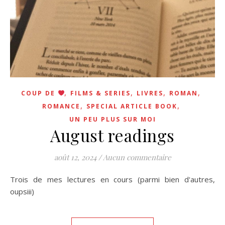
,
,
,
,
COUP DE
FILMS & SERIES
LIVRES
ROMAN
,
,
ROMANCE
SPECIAL ARTICLE BOOK
UN PEU PLUS SUR MOI
August readings
août 12, 2024
/
Aucun commentaire
Trois de mes lectures en cours (parmi bien d'autres,
oupsiii)