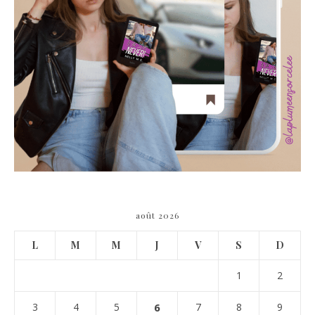
août 2026
L
M
M
J
V
S
D
1
2
3
4
5
6
7
8
9