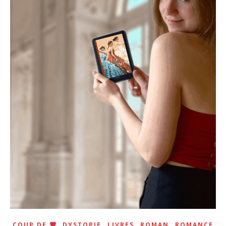
,
,
,
,
COUP DE
DYSTOPIE
LIVRES
ROMAN
ROMANCE