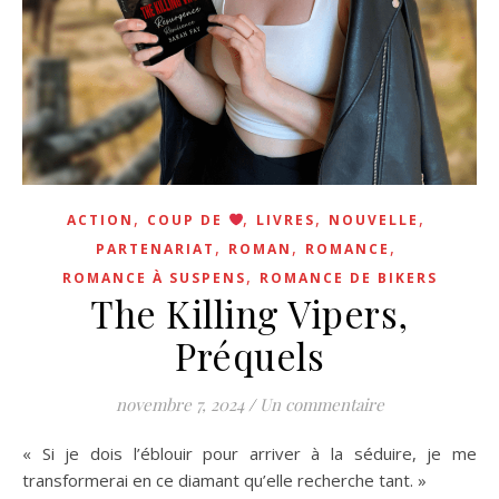
,
,
,
,
ACTION
COUP DE
LIVRES
NOUVELLE
,
,
,
PARTENARIAT
ROMAN
ROMANCE
,
ROMANCE À SUSPENS
ROMANCE DE BIKERS
The Killing Vipers,
Préquels
novembre 7, 2024
/
Un commentaire
« Si je dois l’éblouir pour arriver à la séduire, je me
transformerai en ce diamant qu’elle recherche tant. »