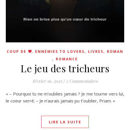
,
,
,
COUP DE
ENNEMIES TO LOVERS
LIVRES
ROMAN
,
ROMANCE
Le jeu des tricheurs
février 16, 2025
/
2 Commentaires
« – Pourquoi tu ne m’oublies jamais ? Je me tourne vers lui,
le coeur serré. – Je n’aurais jamais pu t’oublier, Priam. »
LIRE LA SUITE