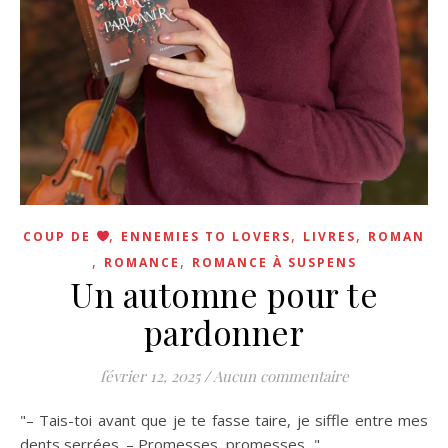
,
,
,
COUP DE
ENNEMIES TO LOVERS
LIVRES
ROMAN
,
,
ROMANCE
ROMANCE À SUSPENS
Un automne pour te
pardonner
février 12, 2025
/
Aucun commentaire
"– Tais-toi avant que je te fasse taire, je siffle entre mes
dents serrées. – Promesses, promesses..."